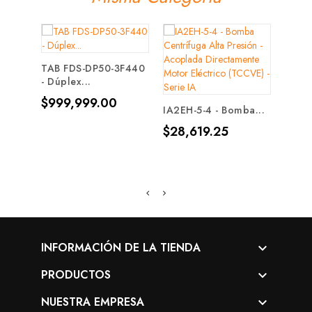
TAB FDS-DP50-3F440
6GO
- Dúplex...
4005
Precio
Prec
$999,999.00
$99
IA2EH-5-4 - Bomba...
Precio
$28,619.25
INFORMACIÓN DE LA TIENDA

PRODUCTOS

NUESTRA EMPRESA
