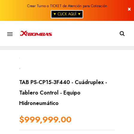
Crear Turno o TICKET de Atención para Cotización
×
▼ CLICK AQUÍ ▼

TAB PS-CP15-3F440 - Cuádruplex -
Tablero Control - Equipo
Hidroneumático
$999,999.00