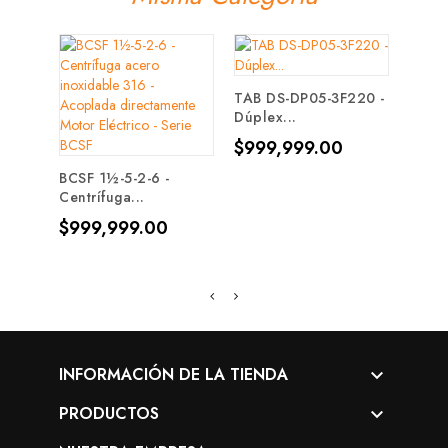
TAB DS-DP05-3F220 -
MOD
Dúplex...
BARN
Precio
Prec
$999,999.00
$113
BCSF 1½-5-2-6 -
Centrífuga...
Precio
$999,999.00
INFORMACIÓN DE LA TIENDA

PRODUCTOS
