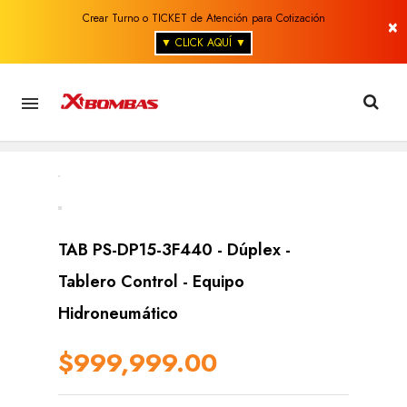
Crear Turno o TICKET de Atención para Cotización
×
▼ CLICK AQUÍ ▼

TAB PS-DP15-3F440 - Dúplex -
Tablero Control - Equipo
Hidroneumático
$999,999.00