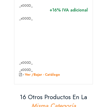
_x000D_
+16% IVA adicional
_x000D_
_x000D_
_x000D_
-
Ver /Bajar - Catálogo
16 Otros Productos En La
Misma Categoría