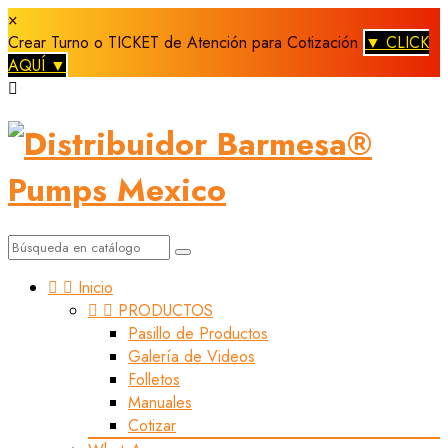
×
Crear Turno o TICKET de Atención para Cotización
▼ CLICK
AQUÍ ▼



Inicio


PRODUCTOS
Pasillo de Productos
Galería de Videos
Folletos
Manuales
Cotizar