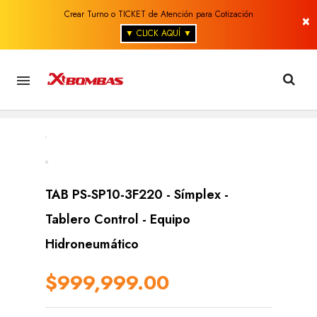
Crear Turno o TICKET de Atención para Cotización
×
▼ CLICK AQUÍ ▼

TAB PS-SP10-3F220 - Símplex -
Tablero Control - Equipo
Hidroneumático
$999,999.00