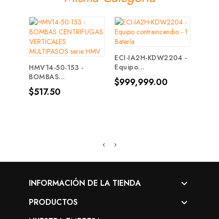
4SEH
Prec
$80
ECI-IA2H-KDW2204 -
Equipo...
HMV14-50-153 -
BOMBAS...
Precio
$999,999.00
Precio
$517.50
INFORMACIÓN DE LA TIENDA

PRODUCTOS
