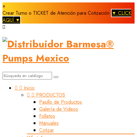
×
Crear Turno o TICKET de Atención para Cotización
▼ CLICK
AQUÍ ▼



Inicio


PRODUCTOS
Pasillo de Productos
Galería de Videos
Folletos
Manuales
Cotizar