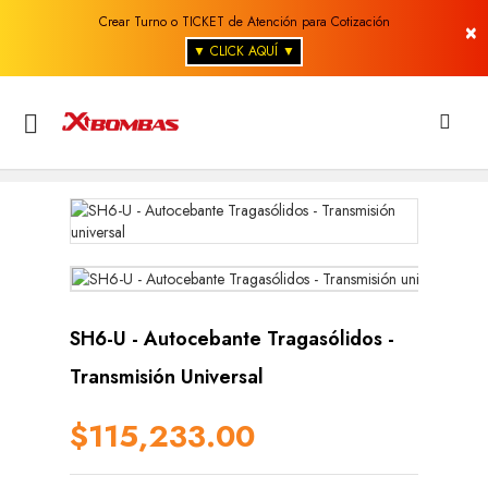
Crear Turno o TICKET de Atención para Cotización
×
▼ CLICK AQUÍ ▼

SH6-U - Autocebante Tragasólidos -
Transmisión Universal
$115,233.00