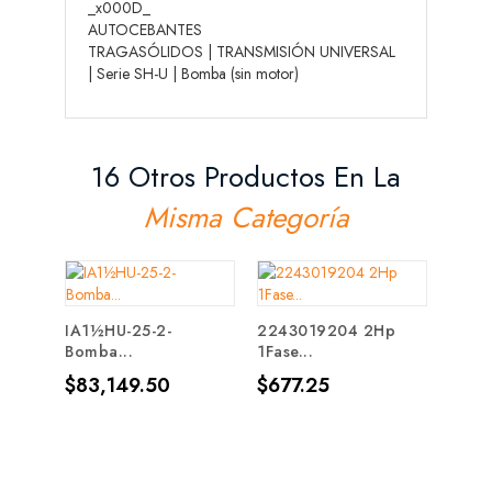
_x000D_
AUTOCEBANTES
TRAGASÓLIDOS | TRANSMISIÓN UNIVERSAL
| Serie SH-U | Bomba (sin motor)
16 Otros Productos En La
Misma Categoría
IA1½HU-25-2-
2243019204 2Hp
IA2EX
Bomba...
1Fase...
Bomba
Precio
Precio
Prec
$83,149.50
$677.25
$87,