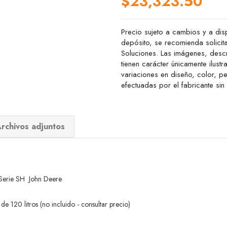
$23,323.50
Precio sujeto a cambios y a disp
depósito, se recomienda solicit
Soluciones. Las imágenes, descr
tienen carácter únicamente ilustr
variaciones en diseño, color, 
efectuadas por el fabricante sin
rchivos adjuntos
rie SH John Deere
e 120 litros (no incluido - consultar precio)