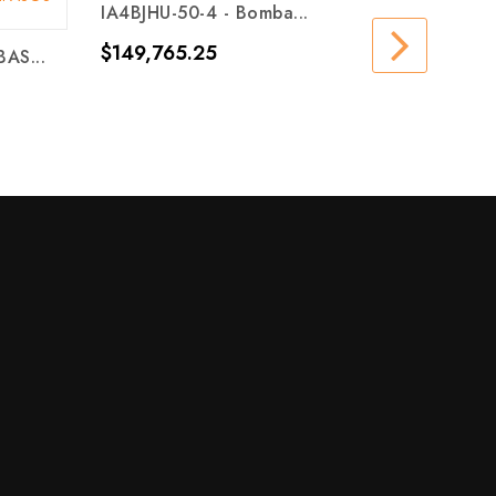
IA4BJHU-50-4 - Bomba...
Precio
$149,765.25
AS...
EHT-IC
Precio
$999,