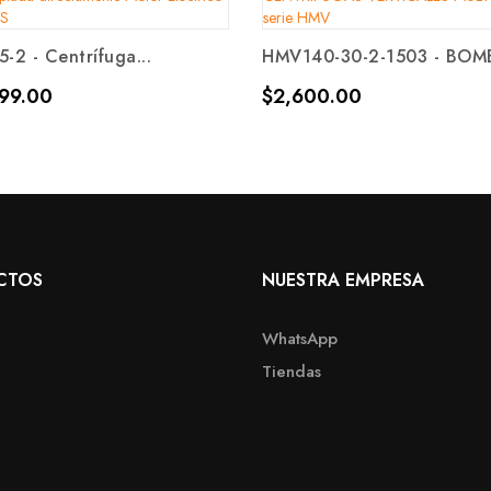
5-2 - Centrífuga...
HMV140-30-2-1503 - BOMB
Precio
99.00
$2,600.00
CTOS
NUESTRA EMPRESA
WhatsApp
Tiendas