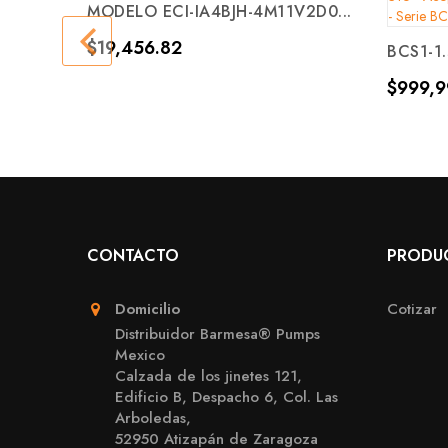
MODELO ECI-IA4BJH-4M11V2D0...
Precio
$19,456.82
BCS1-1.
Precio
$999,9
CONTACTO
PRODU
Domicilio
Cotizar
Distribuidor Barmesa® Pumps
Mexico
Calzada de los jinetes 121,
Edificio B, Despacho 6, Col. Las
Arboledas,
52950 Atizapán de Zaragoza