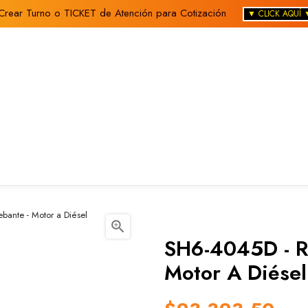
Crear Turno o TICKET de Atención para Cotización
▼ CLICK AQUÍ 
ante - Motor a Diésel

SH6-4045D - R
Motor A Diésel