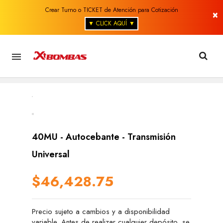
Crear Turno o TICKET de Atención para Cotización
×
▼ CLICK AQUÍ ▼

40MU - Autocebante - Transmisión
Universal
$46,428.75
Precio sujeto a cambios y a disponibilidad
variable. Antes de realizar cualquier depósito, se