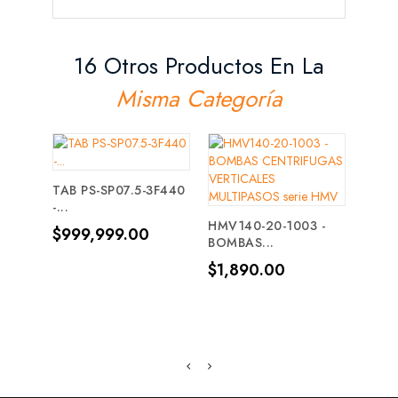
16 Otros Productos En La
Misma Categoría
TAB PS-SP07.5-3F440
6GO
-...
4005
HMV140-20-1003 -
Precio
Prec
$999,999.00
$99
BOMBAS...
Precio
$1,890.00