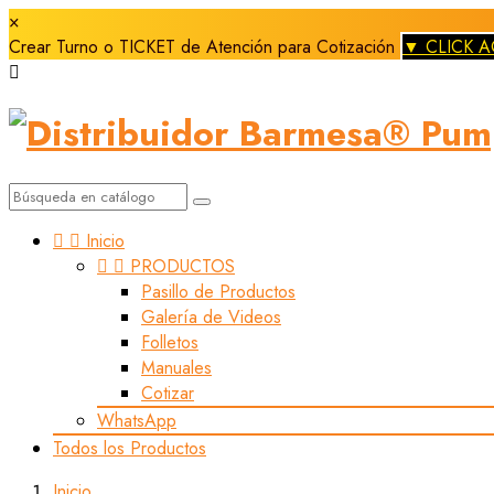
×
Crear Turno o TICKET de Atención para Cotización
▼ CLICK A



Inicio


PRODUCTOS
Pasillo de Productos
Galería de Videos
Folletos
Manuales
Cotizar
WhatsApp
Todos los Productos
Inicio