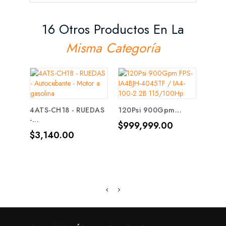
16 Otros Productos En La
Misma Categoría
4ATS-CH18 - RUEDAS
120Psi 900Gpm...
-...
1VAQ
Precio
$999,999.00
Multi
Precio
$3,140.00
Prec
$327