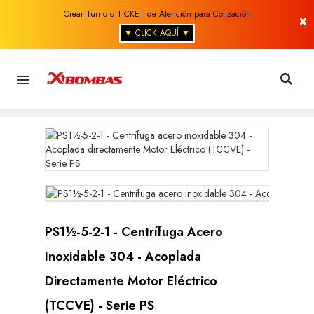
Crear Turno o TICKET de Atención para Cotización
×
▼ CLICK AQUÍ ▼

PS1½-5-2-1 - Centrífuga Acero
Inoxidable 304 - Acoplada
Directamente Motor Eléctrico
(TCCVE) - Serie PS