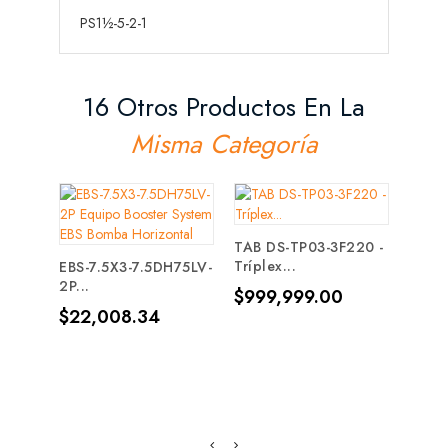
PS1½-5-2-1
16 Otros Productos En La
Misma Categoría
TAB DS-TP03-3F220 -
MODE
Tríplex...
YZ038
EBS-7.5X3-7.5DH75LV-
2P...
Precio
Prec
$999,999.00
$10,
Precio
$22,008.34