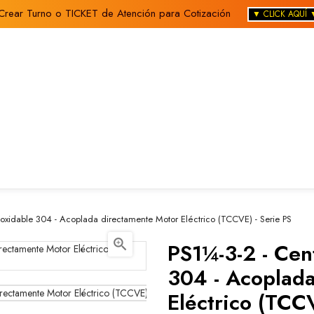
Crear Turno o TICKET de Atención para Cotización
▼ CLICK AQUÍ 
noxidable 304 - Acoplada directamente Motor Eléctrico (TCCVE) - Serie PS

PS1¼-3-2 - Cen
304 - Acoplad
Eléctrico (TCCV