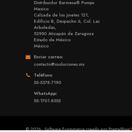
Distribuidor Barmesa® Pumps
Mexico
Calzada de los jinetes 121,
Edificio B, Despacho 6, Col. Las
Arboledas,
52950 Atizapán de Zaragoza
Estado de México
México
Enviar correo:
contacto@xsoluciones.mx
Teléfono
55-5378-7190
WhatsApp:
55-1701-8355
© 2026 - Software Ecommerce creado por PrestaShop