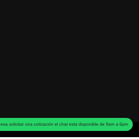
eresa solicitar una cotización el chat está disponible de 9am a 6pm