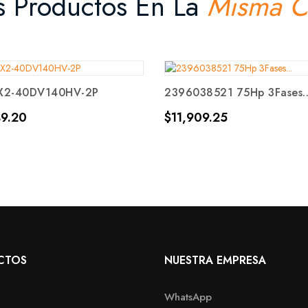
s Productos En La
Misma C
X2-40DV140HV-2P
2396038521 75Hp 3Fases..
Precio
9.20
$11,909.25
CTOS
NUESTRA EMPRESA
WhatsApp