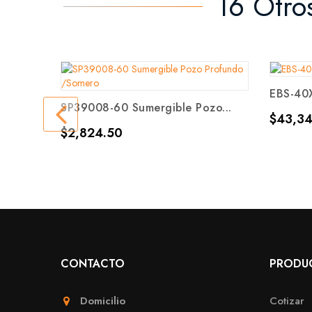
16 Otro
EBS-40
SP39008-60 Sumergible Pozo...
Precio
$43,34
Precio
$2,824.50
CONTACTO
PRODU
Domicilio
Cotizar