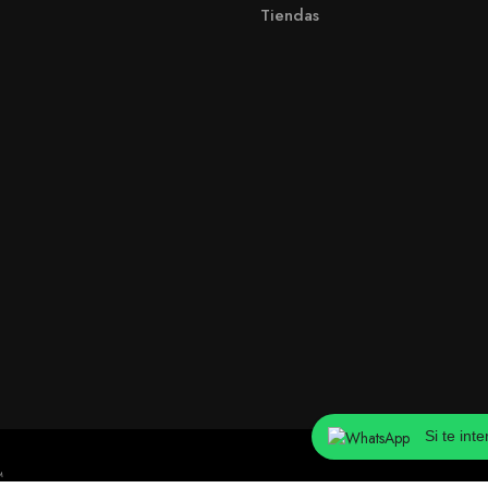
Tiendas
Si te int
™