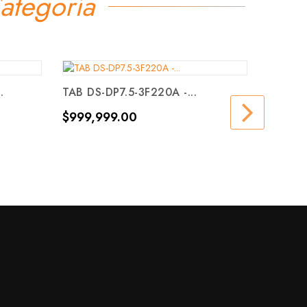
ategoría
.
TAB DS-DP7.5-3F220A -...
BTVD-1
Precio
Precio
$999,999.00
$999,