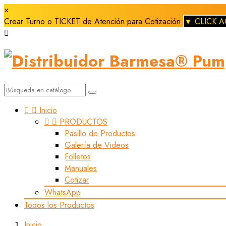
×
Crear Turno o TICKET de Atención para Cotización
▼ CLICK A



Inicio


PRODUCTOS
Pasillo de Productos
Galería de Videos
Folletos
Manuales
Cotizar
WhatsApp
Todos los Productos
Inicio