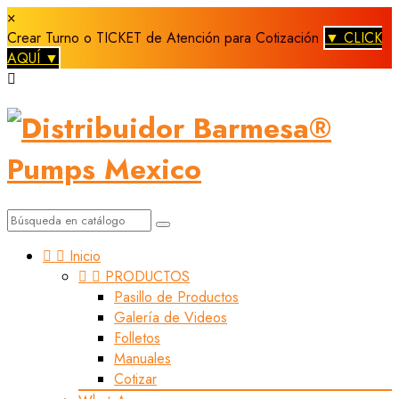
×
Crear Turno o TICKET de Atención para Cotización
▼ CLICK
AQUÍ ▼



Inicio


PRODUCTOS
Pasillo de Productos
Galería de Videos
Folletos
Manuales
Cotizar