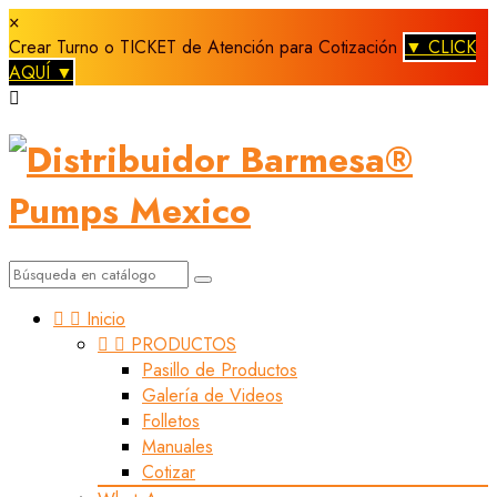
×
Crear Turno o TICKET de Atención para Cotización
▼ CLICK
AQUÍ ▼



Inicio


PRODUCTOS
Pasillo de Productos
Galería de Videos
Folletos
Manuales
Cotizar