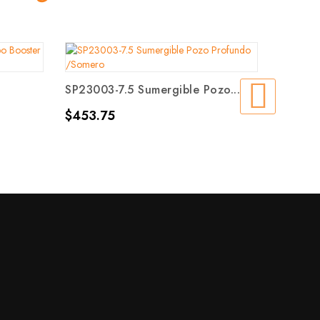
TAB FD
.
SP23003-7.5 Sumergible Pozo...
Precio
$999,
Precio
$453.75