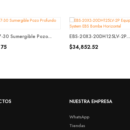
-30 Sumergible Pozo...
EBS-20X3-20DH125LV-2P..
Precio
.75
$34,852.52
CTOS
NUESTRA EMPRESA
WhatsApp
Tiendas