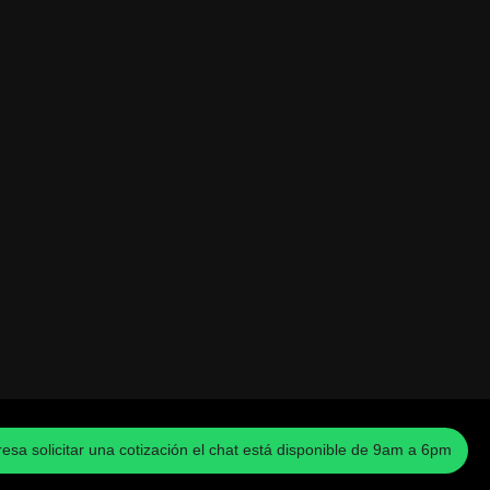
eresa solicitar una cotización el chat está disponible de 9am a 6pm