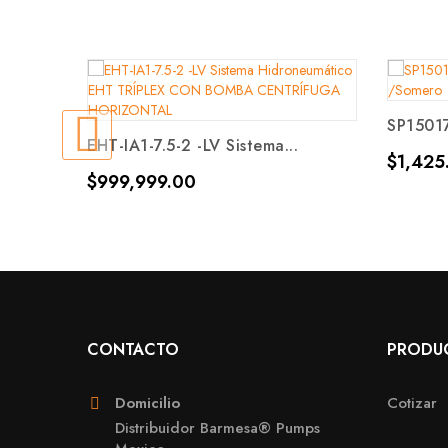
SP15017
EHT-IA1-7.5-2 -LV Sistema...
Precio
$1,425
Precio
$999,999.00
CONTACTO
PRODU
Domicilio
Cotizar
Distribuidor Barmesa® Pumps