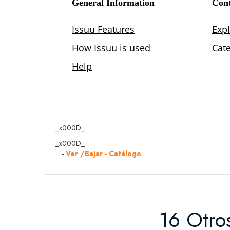
_x000D_
_x000D_
-
Ver /Bajar - Catálogo
16 Otro