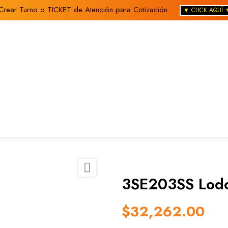
Crear Turno o TICKET de Atención para Cotización
▼ CLICK AQUÍ 

3SE203SS Lod
$32,262.00