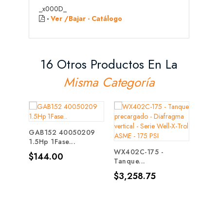
_x000D_
-
Ver /Bajar - Catálogo
16 Otros Productos En La
Misma Categoría
GAB152 40050209
1.5Hp 1Fase...
WX402C-175 -
Precio
$144.00
Tanque...
EHT-N
Siste
Precio
$3,258.75
Prec
$99