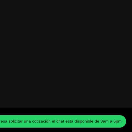
eresa solicitar una cotización el chat está disponible de 9am a 6pm