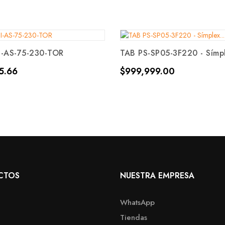
I-AS-75-230-TOR
TAB PS-SP05-3F220 - Símpl
Precio
5.66
$999,999.00
CTOS
NUESTRA EMPRESA
WhatsApp
Tiendas