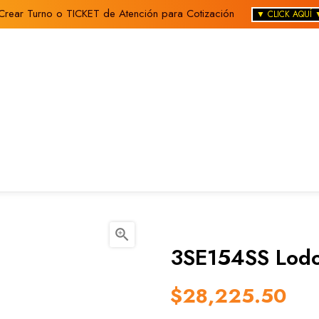
Crear Turno o TICKET de Atención para Cotización
▼ CLICK AQUÍ 

3SE154SS Lod
$28,225.50