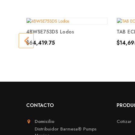
4BWSE753DS Lodos
TAB EC
Precio
Precio
$64,419.75
$14,69
CONTACTO
PRODU
Domicilio
Cotizar
Distribuidor Barmesa® Pumps