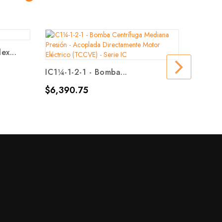
ex...
IC1¼-1-2-1 - Bomba...
HMV300
Precio
Precio
$6,390.75
$7,410