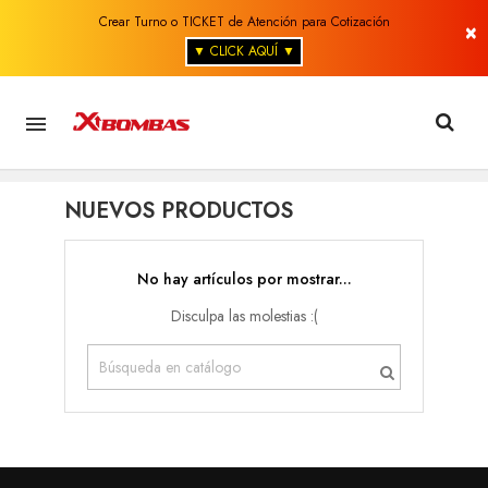
Crear Turno o TICKET de Atención para Cotización
×
▼ CLICK AQUÍ ▼

NUEVOS PRODUCTOS
No hay artículos por mostrar...
Disculpa las molestias :(