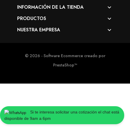
INFORMACIÓN DE LA TIENDA

PRODUCTOS

NUESTRA EMPRESA

© 2026 - Software Ecommerce creado por
PrestaShop™
Si te interesa solicitar una cotización el chat está
disponible de 9am a 6pm